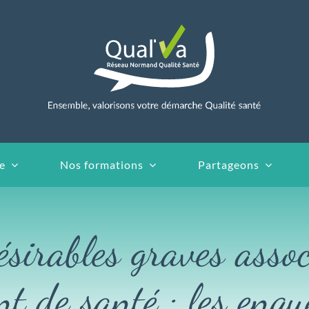
e
Nos formations
Partageons
sirables graves assoc
nt de santé : les en