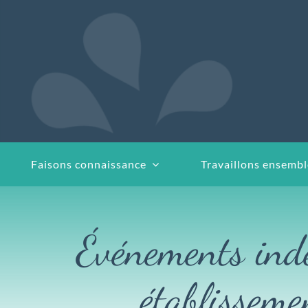
Passer
au
contenu
Faisons connaissance
Travaillons ensembl
Événements indé
établisseme