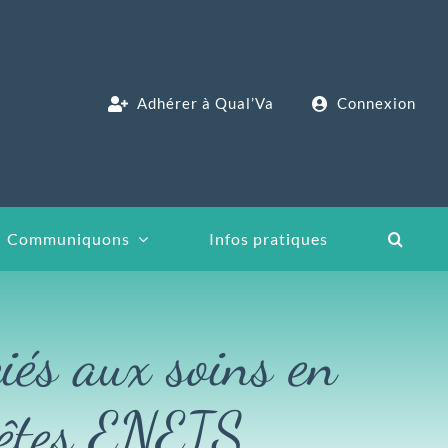
Adhérer à Qual’Va
Connexion
Communiquons
Infos pratiques
iés aux soins en
quêtes ENEIS