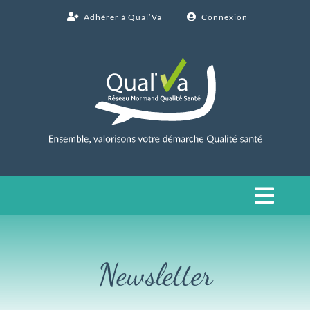
Passer
Adhérer à Qual’Va
Connexion
au
contenu
Toggl
Navig
Faisons connaissance
Newsletter
Travaillons ensemble