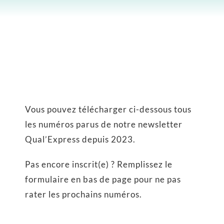
Nos formations
Partageons
Communiquons
Infos pratiques
Vous pouvez télécharger ci-dessous tous
les numéros parus de notre newsletter
Rechercher:
Qual’Express depuis 2023.
Pas encore inscrit(e) ? Remplissez le
formulaire en bas de page pour ne pas
rater les prochains numéros.