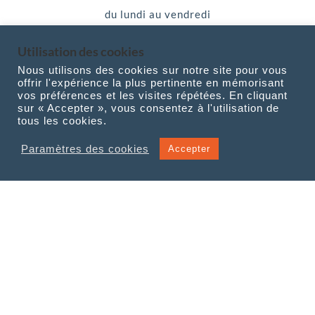
du lundi au vendredi
Utilisation des cookies
Nous utilisons des cookies sur notre site pour vous
offrir l'expérience la plus pertinente en mémorisant
Newsletter
vos préférences et les visites répétées. En cliquant
sur « Accepter », vous consentez à l'utilisation de
tous les cookies.
Suivez l’actualité de Qual’Va et du
Paramètres des cookies
Accepter
réseau en vous abonnant à notre
newsletter !
S'INSCRIRE