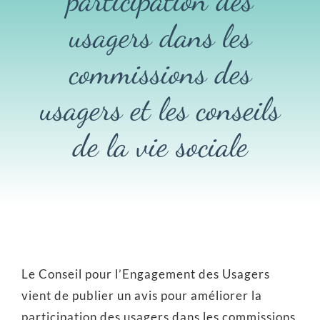
Nos formations
usagers dans les
Partageons
commissions des
usagers et les conseils
Communiquons
de la vie sociale
Infos pratiques
Rechercher:
Le Conseil pour l’Engagement des Usagers
vient de publier un avis pour améliorer la
participation des usagers dans les commissions